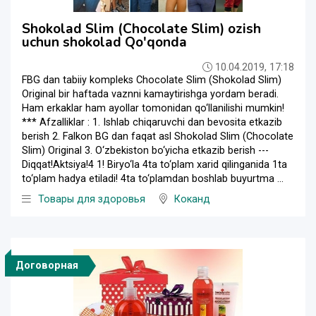
Shokolad Slim (Chocolate Slim) ozish
uchun shokolad Qo'qonda
10.04.2019, 17:18
FBG dan tabiiy kompleks Chocolate Slim (Shokolad Slim)
Original bir haftada vaznni kamaytirishga yordam beradi.
Ham erkaklar ham ayollar tomonidan qo‘llanilishi mumkin!
*** Afzalliklar : 1. Ishlab chiqaruvchi dan bevosita etkazib
berish 2. Falkon BG dan faqat asl Shokolad Slim (Chocolate
Slim) Original 3. O‘zbekiston bo‘yicha etkazib berish ---
Diqqat!Aktsiya!4 1! Biryo‘la 4ta to‘plam xarid qilinganida 1ta
to‘plam hadya etiladi! 4ta to‘plamdan boshlab buyurtma ...
Товары для здоровья
Коканд
Договорная