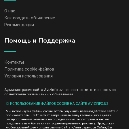
О нас
Как создать объявление
Рекомендации
Помощь и Поддержка
Контакты
Политика cookie-файлов
Условия использования
Администрация сайта AvizInfo.uz не несет ответственность за
содержание размещенных объявлений.
Мы ценим конфиденциальность наших пользователей. Мы не
передаем и не продаем личную информацию зарегистрированных
🍪 ИСПОЛЬЗОВАНИЕ ФАЙЛОВ COOKIE НА САЙТЕ AVIZINFO.UZ
пользователей AvizInfo.uz третьим лицам. Мы не отвечаем за
Мы используем файлы cookie, чтобы улучшить взаимодействие сайта с
правила конфиденциальности сайтов на которые ссылается
пользователем. Сайт может запрашивать вашу геопозицию в целях
AvizInfo.uz. На некоторых страницах нашего сайта представлена
распространения контента на определенных территориях,а так же
реклама Google Adsense Advertising Network. Чтобы узнать
предлагать вам более клиентоориентированную рекламу. Продолжая
нажмите тут
подробней о правилах конфиденциальности Google
.
любое дальнейшее использование Сайта и/или сервисов Сайта, Вы