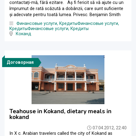
contactați-mă, fără ezitare. Aș fi fericit să vă ajute cu un
împrumut de rată scăzută a dobânzii, care sunt suficiente
și adecvate pentru toată lumea. Privesc. Benjamin Smith
Финансовые услуги, Кредиты
Финансовые услуги,
Кредиты
Финансовые услуги, Кредиты
Коканд
Договорная
Teahouse in Kokand, dietary meals in
kokand
07.04.2012, 22:40
In X c. Arabian travelers called the city of Kokand as