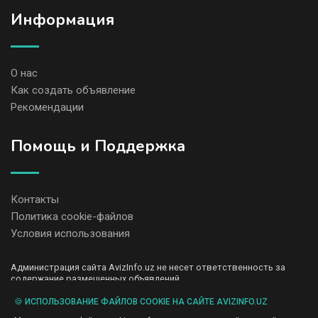
Информация
О нас
Как создать объявление
Рекомендации
Помощь и Поддержка
Контакты
Политика cookie-файлов
Условия использования
Администрация сайта AvizInfo.uz не несет ответственность за
содержание размещенных объявлений.
Мы ценим конфиденциальность наших пользователей. Мы не
передаем и не продаем личную информацию зарегистрированных
🍪 ИСПОЛЬЗОВАНИЕ ФАЙЛОВ COOKIE НА САЙТЕ AVIZINFO.UZ
пользователей AvizInfo.uz третьим лицам. Мы не отвечаем за