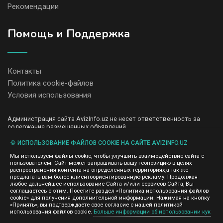
Рекомендации
Помощь и Поддержка
Контакты
Политика cookie-файлов
Условия использования
Администрация сайта AvizInfo.uz не несет ответственность за
содержание размещенных объявлений.
Мы ценим конфиденциальность наших пользователей. Мы не
передаем и не продаем личную информацию зарегистрированных
🍪 ИСПОЛЬЗОВАНИЕ ФАЙЛОВ COOKIE НА САЙТЕ AVIZINFO.UZ
пользователей AvizInfo.uz третьим лицам. Мы не отвечаем за
Мы используем файлы cookie, чтобы улучшить взаимодействие сайта с
правила конфиденциальности сайтов на которые ссылается
пользователем. Сайт может запрашивать вашу геопозицию в целях
AvizInfo.uz. На некоторых страницах нашего сайта представлена
распространения контента на определенных территориях,а так же
реклама Google Adsense Advertising Network. Чтобы узнать
предлагать вам более клиентоориентированную рекламу. Продолжая
нажмите тут
подробней о правилах конфиденциальности Google
.
любое дальнейшее использование Сайта и/или сервисов Сайта, Вы
соглашаетесь с этим. Посетите раздел «Политика использования файлов
cookie» для получения дополнительной информации. Нажимая на кнопку
«Принять», вы подтверждаете свое согласие с нашей политикой
использования файлов cookie.
Больше информации об использовании кук