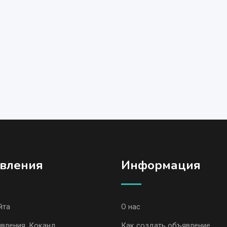
вления
Информация
йта
О нас
вления, Коканд
Как создать объявление