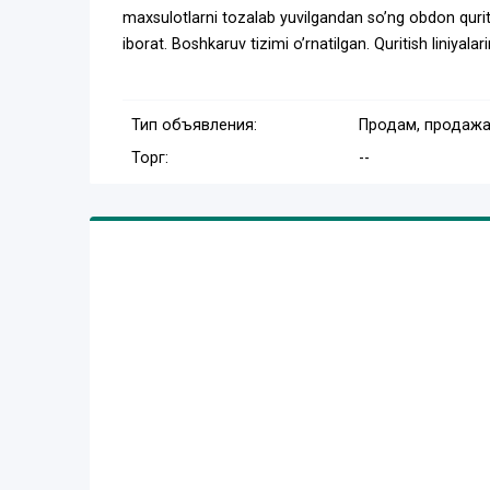
maxsulotlarni tozalab yuvilgandan soʼng obdon qurit
iborat. Boshkaruv tizimi oʼrnatilgan. Quritish liniyalari
Тип объявления:
Продам, продажа
Торг:
--