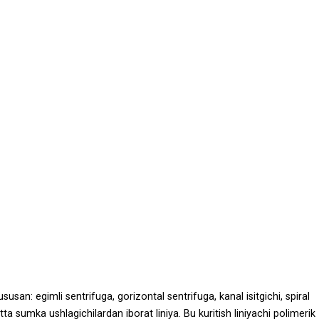
san: egimli sentrifuga, gorizontal sentrifuga, kanal isitgichi, spiral
atta sumka ushlagichilardan iborat liniya. Bu kuritish liniyachi polimerik