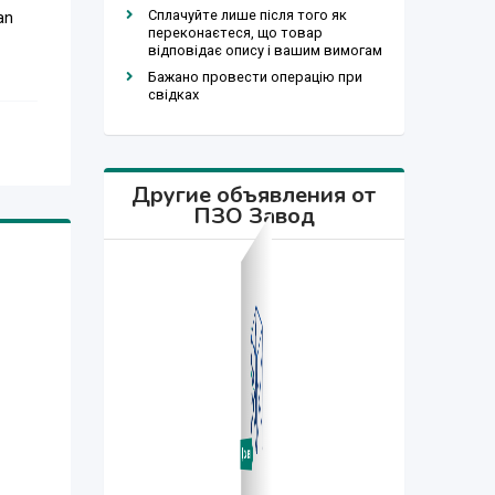
Сплачуйте лише після того як
an
переконаєтеся, що товар
відповідає опису і вашим вимогам
Бажано провести операцію при
свідках
Другие объявления от
ПЗО Завод
Договорная
Договорная
Договорная
Договорная
Договорная
Договорная
Договорная
Договорная
Договорная
Договорная
Договорная
Договорная