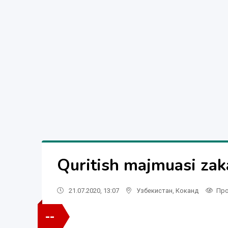
Quritish majmuasi zak
21.07.2020, 13:07
Узбекистан
,
Коканд
Про
--