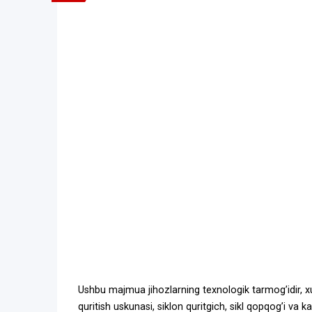
Ushbu majmua jihozlarning texnologik tarmogʼidir, xusu
quritish uskunasi, siklon quritgich, sikl qopqogʼi va k