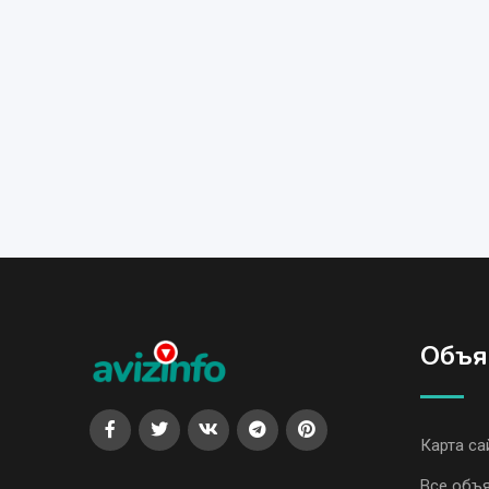
Объя
Карта са
Все объя