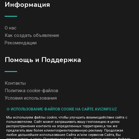
Информация
О нас
Как создать объявление
Рекомендации
Помощь и Поддержка
Контакты
Политика cookie-файлов
Условия использования
🍪 ИСПОЛЬЗОВАНИЕ ФАЙЛОВ COOKIE НА САЙТЕ AVIZINFO.UZ
Администрация сайта AvizInfo.uz не несет ответственность за
Мы используем файлы cookie, чтобы улучшить взаимодействие сайта с
содержание размещенных объявлений.
пользователем. Сайт может запрашивать вашу геопозицию в целях
Мы ценим конфиденциальность наших пользователей. Мы не
распространения контента на определенных территориях,а так же
передаем и не продаем личную информацию зарегистрированных
предлагать вам более клиентоориентированную рекламу. Продолжая
пользователей AvizInfo.uz третьим лицам. Мы не отвечаем за
любое дальнейшее использование Сайта и/или сервисов Сайта, Вы
правила конфиденциальности сайтов на которые ссылается