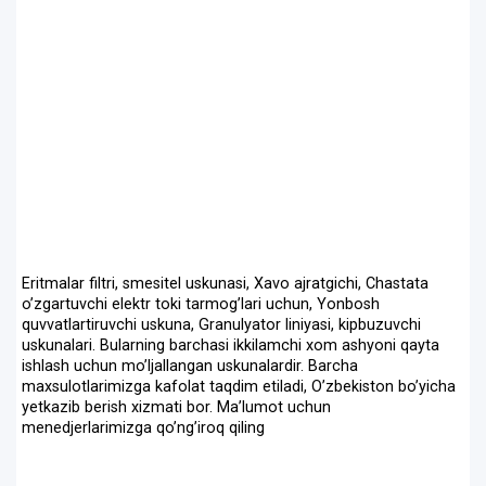
Eritmalar filtri, smesitel uskunasi, Xavo ajratgichi, Chastata
oʼzgartuvchi elektr toki tarmogʼlari uchun, Yonbosh
quvvatlartiruvchi uskuna, Granulyator liniyasi, kipbuzuvchi
uskunalari. Bularning barchasi ikkilamchi xom ashyoni qayta
ishlash uchun moʼljallangan uskunalardir. Barcha
maxsulotlarimizga kafolat taqdim etiladi, Oʼzbekiston boʼyicha
yetkazib berish xizmati bor. Maʼlumot uchun
menedjerlarimizga qoʼngʼiroq qiling