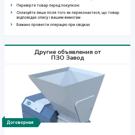
Перевірте товар перед покупкою
Сплачуйте лише після того як переконаєтеся, що товар
відповідає опису і вашим вимогам
Бажано провести операцію при свідках
Другие объявления от
ПЗО Завод
Договорная
Договорная
Договорная
Договорная
Договорная
Договорная
Договорная
Договорная
Договорная
Договорная
Договорная
Договорная