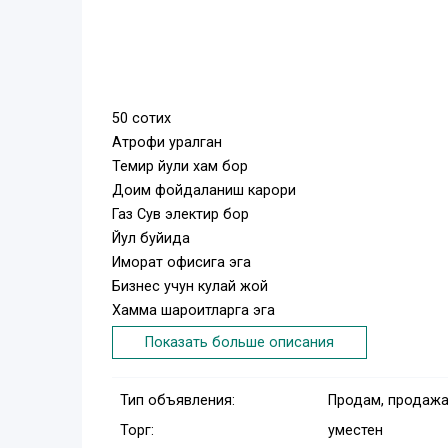
50 сотих
Атрофи уралган
Темир йули хам бор
Доим фойдаланиш карори
Газ Сув электир бор
Йул буйида
Иморат офисига эга
Бизнес учун кулай жой
Хамма шароитларга эга
Кадастир хужжати бор
Показать больше описания
Нархи 150.000$ ками бор
Тип объявления:
Продам, продажа
Торг:
уместен