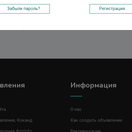
Забыли пароль?
Регистрация
инета, нет пароля для авторизации, вы можете легко его создат
те как войти в свой кабинет, так и зарегистрироваться, а так ж
п к Кабинету и получить возможность разместить объявление.
вления
Информация
йта
О нас
вления, Коканд
Как создать объявление
вления AvizInfo
Рекомендации