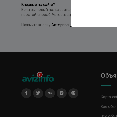
Впервые на сайте?
Если вы новый пользователь и у вас нет своего Каб
простой способ Авторизации - в одном окне вы може
Нажмите кнопку
Авторизация
чтобы получить досту
Объя
Карта са
Все объя
Все объя