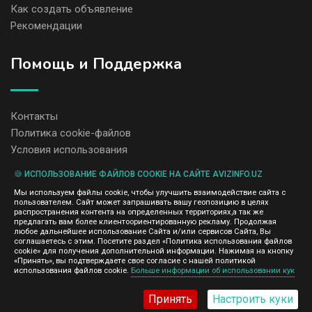
Как создать объявление
Рекомендации
Помощь и Поддержка
Контакты
Политика cookie-файлов
Условия использования
🍪 ИСПОЛЬЗОВАНИЕ ФАЙЛОВ COOKIE НА САЙТЕ AVIZINFO.UZ
Администрация сайта AvizInfo.uz не несет ответственность за
Мы используем файлы cookie, чтобы улучшить взаимодействие сайта с
содержание размещенных объявлений.
пользователем. Сайт может запрашивать вашу геопозицию в целях
Мы ценим конфиденциальность наших пользователей. Мы не
распространения контента на определенных территориях,а так же
передаем и не продаем личную информацию зарегистрированных
предлагать вам более клиентоориентированную рекламу. Продолжая
пользователей AvizInfo.uz третьим лицам. Мы не отвечаем за
любое дальнейшее использование Сайта и/или сервисов Сайта, Вы
правила конфиденциальности сайтов на которые ссылается
соглашаетесь с этим. Посетите раздел «Политика использования файлов
AvizInfo.uz. На некоторых страницах нашего сайта представлена
cookie» для получения дополнительной информации. Нажимая на кнопку
реклама Google Adsense Advertising Network. Чтобы узнать
«Принять», вы подтверждаете свое согласие с нашей политикой
нажмите тут
использования файлов cookie.
Больше информации об использовании кук
подробней о правилах конфиденциальности Google
.
Принять
Настроить куки