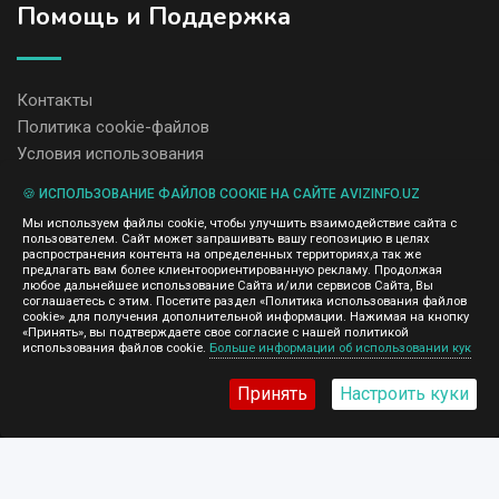
Помощь и Поддержка
Контакты
Политика cookie-файлов
Условия использования
🍪 ИСПОЛЬЗОВАНИЕ ФАЙЛОВ COOKIE НА САЙТЕ AVIZINFO.UZ
Администрация сайта AvizInfo.uz не несет ответственность за
Мы используем файлы cookie, чтобы улучшить взаимодействие сайта с
содержание размещенных объявлений.
пользователем. Сайт может запрашивать вашу геопозицию в целях
Мы ценим конфиденциальность наших пользователей. Мы не
распространения контента на определенных территориях,а так же
передаем и не продаем личную информацию зарегистрированных
предлагать вам более клиентоориентированную рекламу. Продолжая
пользователей AvizInfo.uz третьим лицам. Мы не отвечаем за
любое дальнейшее использование Сайта и/или сервисов Сайта, Вы
правила конфиденциальности сайтов на которые ссылается
соглашаетесь с этим. Посетите раздел «Политика использования файлов
AvizInfo.uz. На некоторых страницах нашего сайта представлена
cookie» для получения дополнительной информации. Нажимая на кнопку
реклама Google Adsense Advertising Network. Чтобы узнать
«Принять», вы подтверждаете свое согласие с нашей политикой
нажмите тут
использования файлов cookie.
Больше информации об использовании кук
подробней о правилах конфиденциальности Google
.
Принять
Настроить куки
AvizInfo.uz
©2008-2026,