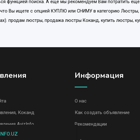
ся функцией поиска. А еще мы рекомендуем Вам потратить еще
 что Вы ищете с опцией
КУПЛЮ или СНИМУ
в категорию
Люстры
нах). продам люстры, продажа люстры Коканд, купить люстры, 
вления
Информация
йта
О нас
вления, Коканд
Как создать объявление
вления AvizInfo
Рекомендации
INFO.UZ