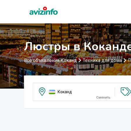
Люстры в Коканд
Все объявления Коканд
Техника для дома
Л
Коканд
Сменить